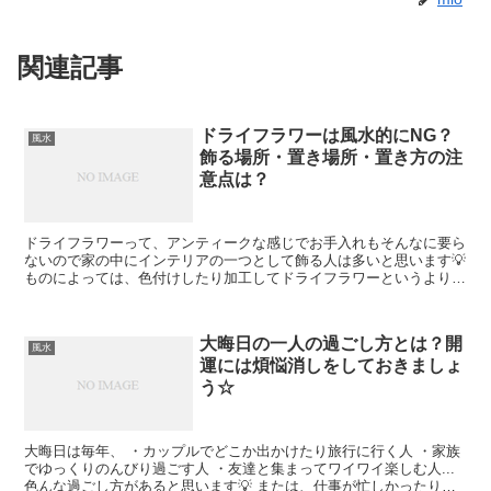
関連記事
ドライフラワーは風水的にNG？
風水
飾る場所・置き場所・置き方の注
意点は？
ドライフラワーって、アンティークな感じでお手入れもそんなに要ら
ないので家の中にインテリアの一つとして飾る人は多いと思います💡
ものによっては、色付けしたり加工してドライフラワーというよりは
造花のように見た目が綺麗なものもあります。 生花であ...
大晦日の一人の過ごし方とは？開
風水
運には煩悩消しをしておきましょ
う☆
大晦日は毎年、 ・カップルでどこか出かけたり旅行に行く人 ・家族
でゆっくりのんびり過ごす人 ・友達と集まってワイワイ楽しむ人...
色んな過ごし方があると思います💡 または、仕事が忙しかったり特