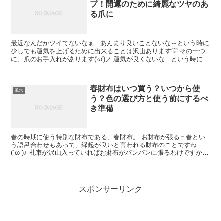
プ！開運のために綺麗なツヤのあ
る爪に
最近なんだかツイてないなぁ...あんまり良いことないな～という時に
少しでも運気を上げるために出来ることは沢山あります💡 その一つ
に、爪のお手入れがあります('ω')ノ 運気が良くないな...という時に意
識して見てみると、爪のお手入れが全然で...
春財布はいつ買う？いつから使
風水
う？色の選び方と使う前にするべ
き準備
春の時期に使う特別な財布である、春財布。 お財布が張る＝春とい
う語呂合わせもあって、縁起が良いと言われる財布のことですね
(´ω`)♪ 札束が沢山入っていればお財布がパンパンに張るわけですか
ら、そうなることを願って金運を呼び込んでいきたいです...
スポンサーリンク