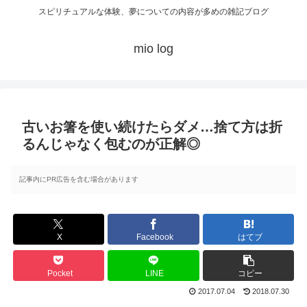
スピリチュアルな体験、夢についての内容が多めの雑記ブログ
mio log
古いお箸を使い続けたらダメ…捨て方は折
るんじゃなく包むのが正解◎
記事内にPR広告を含む場合があります
X
Facebook
はてブ
Pocket
LINE
コピー
2017.07.04
2018.07.30