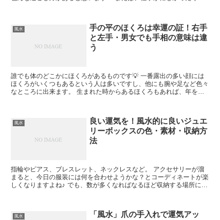
に予定を入れていないので一人で過ごすという人も...
手の平のほくろは幸運の証！右手
風水
と左手・男女でも手相の意味は違
う
誰でも体のどこかにほくろがあるものです💡 一番露出の多い顔には
ほくろがいくつもあるという人は多いですし、他にも腕や足など色々
なところに出来ます。 生まれた時からあるほくろもあれば、年を取
ってから出来るほくろもあり成長する過程で消えていくほく...
良い運気を！風水的に良いジュエ
風水
リーボックスの色・素材・収納方
法
指輪やピアス、ブレスレット、ネックレスなど。 アクセサリーが溜
まると、今日の服装には何を合わせようかな？とコーディネートが楽
しくなりますよね♪ でも、数が多くなればなるほど収納する場所に困
ってしまう方も多いのではないでしょうか？ 貴金属のジ...
「風水」爪の手入れで運気アッ
風水