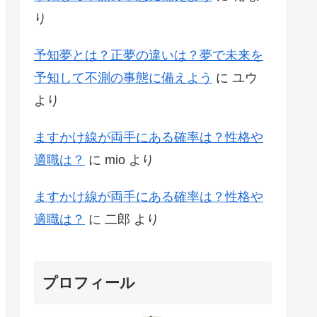
り
予知夢とは？正夢の違いは？夢で未来を
予知して不測の事態に備えよう
に
ユウ
より
ますかけ線が両手にある確率は？性格や
適職は？
に
mio
より
ますかけ線が両手にある確率は？性格や
適職は？
に
二郎
より
プロフィール