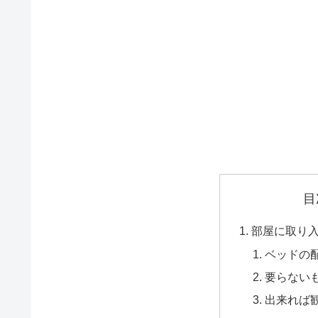
目
部屋に取り
ベッドの
要らない
出来れば