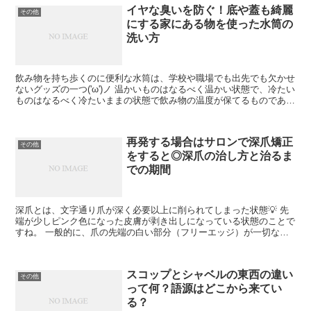
イヤな臭いを防ぐ！底や蓋も綺麗
その他
にする家にある物を使った水筒の
洗い方
飲み物を持ち歩くのに便利な水筒は、学校や職場でも出先でも欠かせ
ないグッズの一つ('ω')ノ 温かいものはなるべく温かい状態で、冷たい
ものはなるべく冷たいままの状態で飲み物の温度が保てるものであれ
ば特に、暑い夏や寒い冬にはあると重宝しますね✨...
再発する場合はサロンで深爪矯正
その他
をすると◎深爪の治し方と治るま
での期間
深爪とは、文字通り爪が深く必要以上に削られてしまった状態💡 先
端が少しピンク色になった皮膚が剥き出しになっている状態のことで
すね。 一般的に、爪の先端の白い部分（フリーエッジ）が一切ない
状態の爪のことで先端を少し押すと痛みを感じることも(^...
スコップとシャベルの東西の違い
その他
って何？語源はどこから来てい
る？