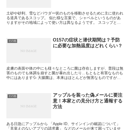
土砂や砂利、雪などパウダー状のものを移動させるために主に使われ
る道具であるスコップ。 似た様な言葉で、シャベルというものがあ
りますがその地域によって使い方は異なるようです。 スコップとシ
ャベルは関東と関西でも違いがあるので、方言の違いから来...
O157の症状と潜伏期間は？予防
その他
に必要な加熱温度はどれくらい？
皮膚の表面や体の中にも様々なところに菌は存在しますが、普段は無
害のものでも体調を崩すと菌が暴れ出したり...もともと有害なものも
中にはあります💦 大腸菌は、本来はほとんどが無害なものですが病
原性大腸菌と呼ばれるものには腸の不調を引き起こすも...
アップルを装った偽メールに要注
その他
意！本家との見分け方と通報する
方法
ある日急にアップルから 「Apple ID、サインインの確認について」
「見覚えのないアプリの請求書」 などのメールが来て困っていませ