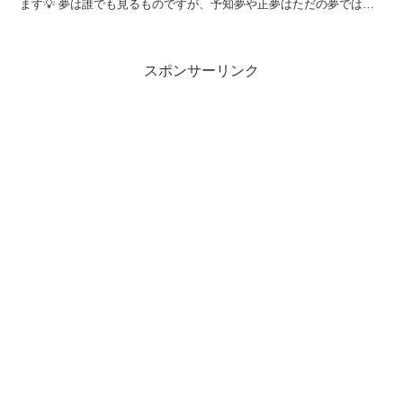
ます💡 夢は誰でも見るものですが、予知夢や正夢はただの夢ではあ
りません。 もし、何らかのトラブルの可能性があれば気を...
スポンサーリンク