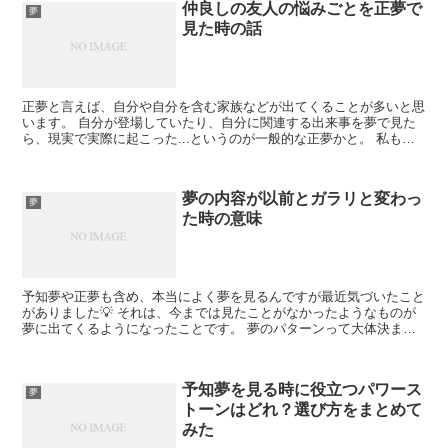
仲良しの友人の悩みごとを正夢で
夢
見た時の話
正夢と言えば、自分や自分を含む家族などが出てくることが多いと思
います。 自分が登場していたり、自分に関連する出来事を夢で見た
ら、現実で実際に起こった...というのが一般的な正夢かと。 私も自
分に関する正夢を見ることもあるのですが、たまに自分...
夢の内容が以前とガラリと変わっ
夢
た時の意味
予知夢や正夢も含め、本当によく夢を見るんですが最近気づいたこと
がありました💡 それは、今までは見たことがなかったようなものが
夢に出てくるようになったことです。 夢のパターンって大体決まっ
ていて、人によっても見やすい夢の内容は変わってくると思...
予知夢を見る時に役立つパワース
夢
トーンはどれ？選び方をまとめて
みた