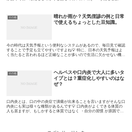
具材の一つにしたり、スープや揚げ物、炒め物な...
晴れか雨か？天気俚諺の例と日常
その他
で使えるちょっとした豆知識。
今の時代は天気予報という便利なシステムがあるので、毎日見て確認
することで予定も立てやすいですよね💡 特に、日本の天気予報はよ
く当たると言われるほど正確なことが多いので生活に欠かせない機能
の一つ('ω')ノ しかし、天気予報などのシステムがな...
ヘルペスや口内炎で大人に多いタ
その他
イプとは？重症化しやすいのはな
ぜ？
口内炎とは、口の中の炎症で潰瘍が出来ることを言いますがそんな口
内炎にも実は様々な種類があるんです💡 口内炎がよくできる体質の
人も居ますが、もしかすると体質ではなく ・自分の習慣 が原因で、
色々な種類の口内炎が出来ているということもあります。...