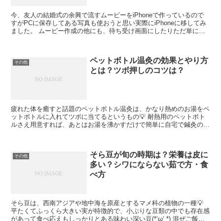
今、友人の結婚式の余興で流すムービーをiPhoneで作っているので
すがPCに保存してある写真も使おうと思い実際にiPhoneに移してみ
ました。 ムービー作成の他にも、待ち受け画面にしたりただ単にス
マホに保存しておきたい写真もあると思います💡...
ペットボトル温灸の効果とやり方
その他
とは？ツボ押しのコツは？
疲れた体を癒すと話題のペットボトル温灸は、かなり熱めのお湯をペ
ットボトルに入れてツボに当てるというもの💡 耐熱用のペットボト
ルさえ用意すれば、あとはお湯を沸かすだけで簡単に自宅で鍼灸のよ
うなリラクゼーションを施すことが出来ます。 自販機やコ...
そら豆が旬の時期は？栄養は皮に
その他
多い？シワにならない茹で方・食
べ方
そら豆は、西南アジアや地中海を原産とするマメ科の植物の一種💡
平たくてふっくら大きい実が特徴的で、小ぶりな豆類の中でも存在感
があって食べ応えもしっかりとある味わい深い豆(*‘ω‘ *) 混ぜご飯の