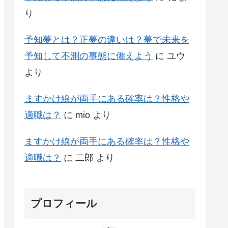
り
予知夢とは？正夢の違いは？夢で未来を
予知して不測の事態に備えよう
に
ユウ
より
ますかけ線が両手にある確率は？性格や
適職は？
に
mio
より
ますかけ線が両手にある確率は？性格や
適職は？
に
二郎
より
プロフィール