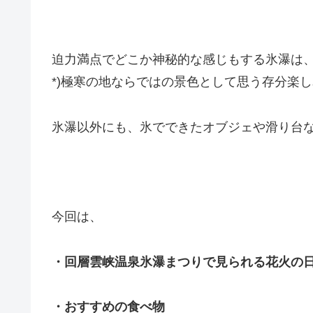
迫力満点でどこか神秘的な感じもする氷瀑は、
*)極寒の地ならではの景色として思う存分楽し
氷瀑以外にも、氷でできたオブジェや滑り台な
今回は、
・回層雲峡温泉氷瀑まつりで見られる花火の
・おすすめの食べ物