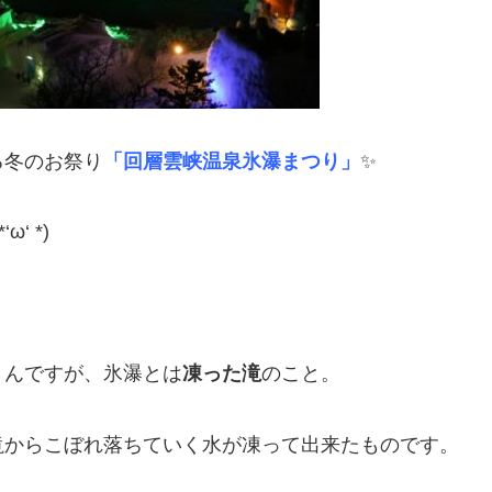
る冬のお祭り
「回層雲峡温泉氷瀑まつり」
✨
‘ *)
うんですが、氷瀑とは
凍った滝
のこと。
滝からこぼれ落ちていく水が凍って出来たものです。