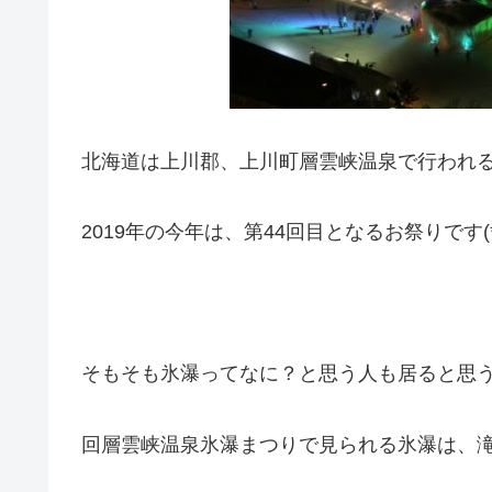
北海道は上川郡、上川町層雲峡温泉で行われ
2019年の今年は、第44回目となるお祭りです(*‘ω
そもそも氷瀑ってなに？と思う人も居ると思
回層雲峡温泉氷瀑まつりで見られる氷瀑は、