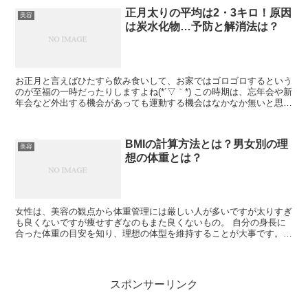
正月太りの平均は2・3キロ！原因
美容
は炭水化物…予防と解消法は？
お正月と言えばひたすら飲み食いして、お家ではゴロゴロするという
のが至福の一時だったりしますよね(*´▽｀*) この時期は、忘年会や新
年会など外出する機会があっても運動する機会はなかなか無いと思い
ます(´・ω・) そして正月期間中にたっぷり充...
BMIの計算方法とは？男女別の理
美容
想の体重とは？
女性は、美容の観点から体重管理には厳しい人が多いですが太りすぎ
も良くないですが痩せすぎなのもまた良くないもの。 自分の身長に
合った体重の目安を知り、理想の体型を維持することが大事です。
その理想の体重は、ある計算式を使って割り出すことが出来...
スポンサーリンク