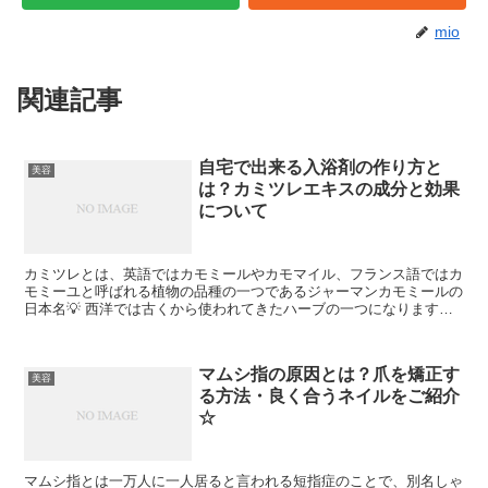
mio
関連記事
自宅で出来る入浴剤の作り方と
美容
は？カミツレエキスの成分と効果
について
カミツレとは、英語ではカモミールやカモマイル、フランス語ではカ
モミーユと呼ばれる植物の品種の一つであるジャーマンカモミールの
日本名💡 西洋では古くから使われてきたハーブの一つになります
が、現在でもカモミールティーとして広く親しまれているもの...
マムシ指の原因とは？爪を矯正す
美容
る方法・良く合うネイルをご紹介
☆
マムシ指とは一万人に一人居ると言われる短指症のことで、別名しゃ