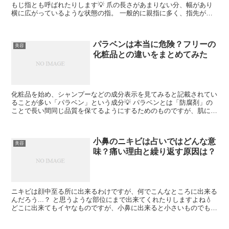
もじ指とも呼ばれたりします💡 爪の長さがあまりない分、幅があり
横に広がっているような状態の指。 一般的に親指に多く、指先が他
の指と比べると異様に短く爪も横に幅広なタイプが多いのが...
パラベンは本当に危険？フリーの
美容
化粧品との違いをまとめてみた
化粧品を始め、シャンプーなどの成分表示を見てみると記載されてい
ることが多い「パラベン」という成分💡 パラベンとは「防腐剤」の
ことで長い間同じ品質を保てるようにするためのものですが、肌に負
担となるためパラベンが入っていないもののほうが良いと言...
小鼻のニキビは占いではどんな意
美容
味？痛い理由と繰り返す原因は？
ニキビは顔中至る所に出来るわけですが、何でこんなところに出来る
んだろう...？ と思うような部位にまで出来てくれたりしますよね💧
どこに出来てもイヤなものですが、小鼻に出来ると小さいものでも想
像以上に目立ちやすいですし隠せないので困ることも...