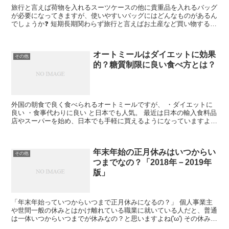
旅行と言えば荷物を入れるスーツケースの他に貴重品を入れるバッグ
が必要になってきますが、使いやすいバッグにはどんなものがあるん
でしょうか❓ 短期長期関わらず旅行と言えばお土産など買い物する機
会もあるわけですから...荷物は行く時よりも増えるこ...
オートミールはダイエットに効果
その他
的？糖質制限に良い食べ方とは？
外国の朝食で良く食べられるオートミールですが、 ・ダイエットに
良い ・食事代わりに良い と日本でも人気。 最近は日本の輸入食料品
店やスーパーを始め、日本でも手軽に買えるようになっていますよ
ね。 質素で、一見あまり美味しそうには見えないかもし...
年末年始の正月休みはいつからい
その他
つまでなの？「2018年－2019年
版」
「年末年始っていつからいつまで正月休みになるの？」 個人事業主
や世間一般の休みとはかけ離れている職業に就いている人だと、普通
は一体いつからいつまでが休みなの？と思いますよね('ω') その休みに
合わせて必要な用事も足したいから知っておきたい...