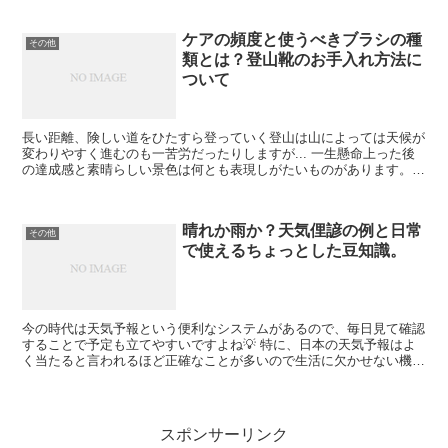
ケアの頻度と使うべきブラシの種
その他
類とは？登山靴のお手入れ方法に
ついて
長い距離、険しい道をひたすら登っていく登山は山によっては天候が
変わりやすく進むのも一苦労だったりしますが... 一生懸命上った後
の達成感と素晴らしい景色は何とも表現しがたいものがあります。
だからこそ、どんなに大変な思いをしてもまた再びのぼ...
晴れか雨か？天気俚諺の例と日常
その他
で使えるちょっとした豆知識。
今の時代は天気予報という便利なシステムがあるので、毎日見て確認
することで予定も立てやすいですよね💡 特に、日本の天気予報はよ
く当たると言われるほど正確なことが多いので生活に欠かせない機能
の一つ('ω')ノ しかし、天気予報などのシステムがな...
スポンサーリンク