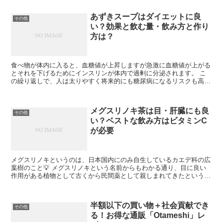
あずきスープはダイエットに良
その他
い？効果と飲む量・飲み方と作り
方は？
食べ物が体内に入ると、血糖値が上昇しますが急激に血糖値が上がる
とそれを下げるためにインスリンが体内で過剰に分泌されます。 こ
の繰り返しで、人は太りやすく将来的にも糖尿病になるリスクも高く
なると言われています(;'∀') そのため、血糖値の上...
メグスリノキ茶は目・肝臓にも良
その他
い？ベストな飲み方はビタミンC
が必要
メグスリノキというのは、日本国内にのみ自生しているカエデ科の広
葉樹のこと💡 メグスリノキという名前からもわかる通り、目に良い
作用がある植物として古くから民間薬として親しまれてきたという歴
史があります。 パソコンやスマホを使う時間がかなり長い...
半額以下の買い物＋社会貢献でき
その他
る！お得な通販「Otameshi」レ