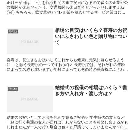
正月三が日は、正月を祝う期間の事で祝日になるので多くの企業や公
共機関が休みだったり、交通機関も休日ダイヤだったりしますよね
(´ω`) もちろん、飲食業やアパレル業を始めとするサービス業はむし
ろ繁忙期になるので逆に激務になることもありますが....
相場の目安はいくら？喜寿のお祝
その他
いにふさわしい色と贈り物につい
て
喜寿は、長生きをお祝いしてこれからも健康に元気に暮らせるよう
に... と願う長寿祝の一つですね('ω')ノ 長寿祝では、それぞれの年齢
によって名称も違いますが年齢によってもその時の長寿祝にふさわし
い色が存在します✨ 家族みんなで集まって食事...
結婚式の祝儀の相場はいくら？書
その他
き方や入れ方・渡し方は？
結婚のお祝いとしてお金を包んで贈るご祝儀✨ 学生時代の友人など
一緒に行く共通の友人が居れば、わからないことも相談し合えるかも
しれませんが一人で行く場合は色々と戸惑ってしまいませんか？(;'∀')
特に、 「結婚式には初めて行く人」 「今まで...