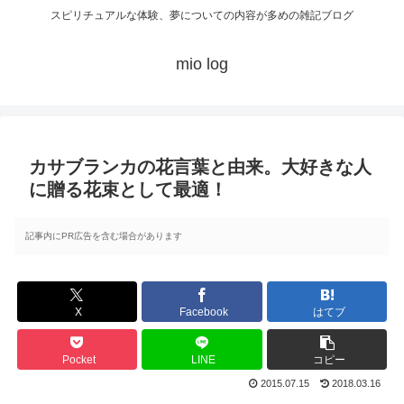
スピリチュアルな体験、夢についての内容が多めの雑記ブログ
mio log
カサブランカの花言葉と由来。大好きな人
に贈る花束として最適！
記事内にPR広告を含む場合があります
X
Facebook
はてブ
Pocket
LINE
コピー
2015.07.15
2018.03.16