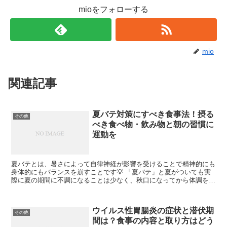
mioをフォローする
mio
関連記事
夏バテ対策にすべき食事法！摂る
その他
べき食べ物・飲み物と朝の習慣に
運動を
夏バテとは、暑さによって自律神経が影響を受けることで精神的にも
身体的にもバランスを崩すことです💡 「夏バテ」と夏がついても実
際に夏の期間に不調になることは少なく、秋口になってから体調を崩
すことが多いのが特徴。 夏バテにならずに涼しい秋を迎え...
ウイルス性胃腸炎の症状と潜伏期
その他
間は？食事の内容と取り方はどう