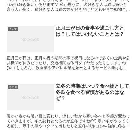
れぞれ好き嫌いがあります💡 私が思うに、犬好きな人は猫は嫌いと
言う人が多く、猫好きな人は猫の方が好きだけど犬も好きで動物全般
が好きと言う人が多いような気がします。 いずれにせよ、...
正月三が日の食事や過ごし方と
その他
は？してはいけないこととは？
正月三が日は、正月を祝う期間の事で祝日になるので多くの企業や公
共機関が休みだったり、交通機関も休日ダイヤだったりしますよね
(´ω`) もちろん、飲食業やアパレル業を始めとするサービス業はむし
ろ繁忙期になるので逆に激務になることもありますが....
立冬の時期はいつ？食べ物として
その他
冬瓜を食べる習慣があるのはな
ぜ？
暖かい春から暑い夏に変わり、涼しい秋から寒い冬へと季節が変わっ
ていきますが、冬の訪れとなるのが立冬ですね(^^) 寒い冬がやってく
る前に、厚手の服やコタツを出したりと立冬の頃には本格的に冬を迎
える準備を整えておきたいところ。 そんな立冬の時...