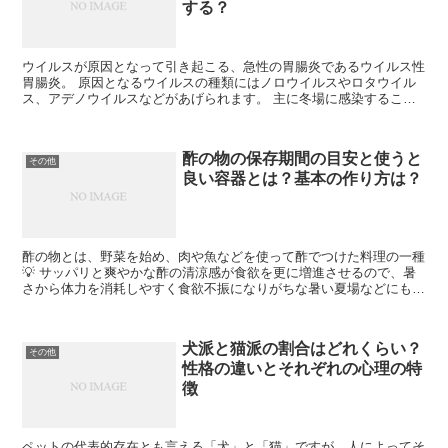
する？
ウイルスが原因となって引き起こる、急性の胃腸炎であるウイルス性
胃腸炎。 原因となるウイルスの種類にはノロウイルスやロタウイル
ス、アデノウイルスなどがあげられます。 主に冬場に感染すること
が多く、症状が胃腸に出ることから「お腹にくる風邪」とも...
酢の物の保存期間の目安と使うと
その他
良い容器とは？基本の作り方は？
酢の物とは、野菜を始め、肉や魚などを使って酢でつけた料理の一種
💡 サッパリと爽やかな酢の清涼感が食欲を更に増進させるので、暑
さから体力を消耗しやすく食欲不振になりがちな暑い夏場などにもよ
く食べられる料理ですね(´ω`) 保存も効くので、食材...
犬派と猫派の割合はどれくらい？
その他
性格の違いとそれぞれの心理の特
徴
ペットの代表的存在とも言える「犬」と「猫」ですが、人によってそ