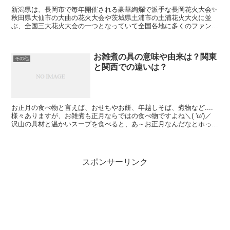
新潟県は、長岡市で毎年開催される豪華絢爛で派手な長岡花火大会✨
秋田県大仙市の大曲の花火大会や茨城県土浦市の土浦花火大火に並
ぶ、全国三大花火大会の一つとなっていて全国各地に多くのファンが
居て毎年魅了していますね。 その為、市内だけでなく県外...
お雑煮の具の意味や由来は？関東
その他
と関西での違いは？
お正月の食べ物と言えば、おせちやお餅、年越しそば、煮物など....
様々ありますが、お雑煮も正月ならではの食べ物ですよね＼( 'ω')／
沢山の具材と温かいスープを食べると、あ～お正月なんだなとホっと
したりします💨お雑煮なんてお正月くらいし...
スポンサーリンク