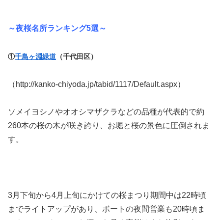
～夜桜名所ランキング5選～
①
千鳥ヶ淵緑道
（千代田区）
（http://kanko-chiyoda.jp/tabid/1117/Default.aspx）
ソメイヨシノやオオシマザクラなどの品種が代表的で約
260本の桜の木が咲き誇り、お堀と桜の景色に圧倒されま
す。
3月下旬から4月上旬にかけての桜まつり期間中は22時頃
までライトアップがあり、ボートの夜間営業も20時頃ま