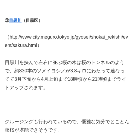
③
目黒川
（目黒区）
（http://www.city.meguro.tokyo.jp/gyosei/shokai_rekishi/ev
ent/sakura.html）
目黒川を挟んで左右に並ぶ桜の木は桜のトンネルのよう
で、約830本のソメイヨシノが3.8キロにわたって連なっ
てて3月下旬から4月上旬まで18時頃から21時頃までライ
トアップされます。
クルージングも行われているので、優雅な気分でとことん
夜桜が堪能できそうです。