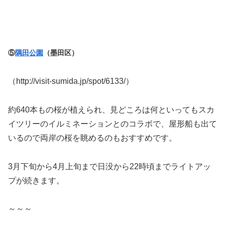
⑤
隅田公園
（墨田区）
（http://visit-sumida.jp/spot/6133/）
約640本もの桜が植えられ、見どころは何といってもスカ
イツリーのイルミネーションとのコラボで、屋形船も出て
いるので両岸の桜を眺めるのもおすすめです。
3月下旬から4月上旬まで日没から22時頃までライトアッ
プが続きます。
～～～