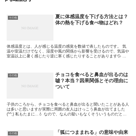
夏に体感温度を下げる方法とは？
その他
体の熱を下げる食べ物はどれ？
体感温度とは、人が感じる温度の感覚を数値で表したものです。 気
温や室温だけでなく、湿度や風の関係から影響を受けるので、気温や
室温以上に暑く感じたり逆に寒く感じたりすることがあります💦 体
感温度を下げることで、必要以上に暑さを感じず熱中症の予...
チョコを食べると鼻血が出るのは
その他
嘘？本当？因果関係とその理由に
ついて
子供のころから、チョコを食べると鼻血が出ると聞いたことがある人
は多いと思いますが実際に周囲の友人はけっこう鼻血が出てました
(^^;) 私もたまに...💧 なので、なんの疑いもなくそういうものだとず
っと思っていたのですがどうやら背景には色々な...
「狐につままれる」の意味や由来
その他