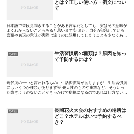
とは？正しい使い方・例文につい
て
日本語で普段見聞きすることがある言葉だとしても、実はその意味が
よくわからないこともあると思います💦 また、自分が認識している
言葉や表現の意味が実際は違うのに誤用してしまうことも少なくあり
ません。 狐につままれるという言葉もたまに聞いたり見た...
生活習慣病の種類は？原因を知っ
その他
て予防するには？
現代病の一つと言われるものに生活習慣病がありますが、生活習慣病
にもいくつか種類があります💡 先天性のものや事故など、そういっ
た防ぎようのないことがきっかけで病気になるのであれば仕方ないで
すが、自分の日々の生活習慣が原因で病気になるのであれば...
長岡花火大会のおすすめの場所は
その他
どこ？ホテルはいつ予約するべ
き？