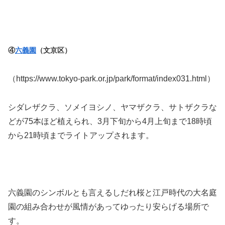
④
六義園
（文京区）
（https://www.tokyo-park.or.jp/park/format/index031.html）
シダレザクラ、ソメイヨシノ、ヤマザクラ、サトザクラな
どが75本ほど植えられ、3月下旬から4月上旬まで18時頃
から21時頃までライトアップされます。
六義園のシンボルとも言えるしだれ桜と江戸時代の大名庭
園の組み合わせが風情があってゆったり安らげる場所で
す。