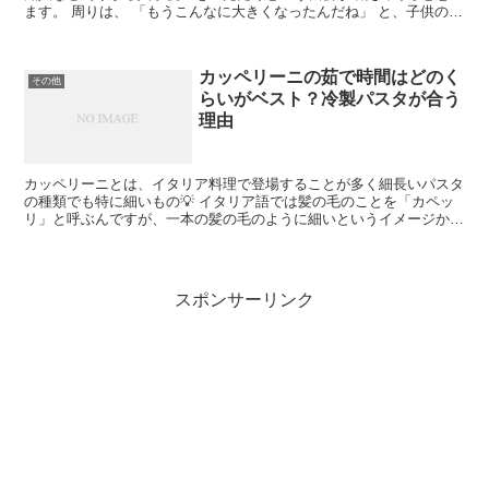
ます。 周りは、 「もうこんなに大きくなったんだね」 と、子供の成
長の速さに驚きつつも無事学校入学という一つの節目を...
カッペリーニの茹で時間はどのく
その他
らいがベスト？冷製パスタが合う
理由
カッペリーニとは、イタリア料理で登場することが多く細長いパスタ
の種類でも特に細いもの💡 イタリア語では髪の毛のことを「カペッ
リ」と呼ぶんですが、一本の髪の毛のように細いというイメージから
名付けられたとか。 その細さから、通常のパスタよりも茹...
スポンサーリンク