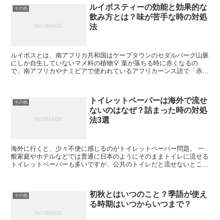
ルイボスティーの効能と効果的な
その他
飲み方とは？味が苦手な時の対処
法
ルイボスとは、南アフリカ共和国はケープタウンのセダルバーグ山脈
にしか自生していないマメ科の植物💡 葉が落ちる時に赤くなるの
で、南アフリカやナミビアで使われているアフリカーンス語で「赤い
灌木」という意味になっています('ω')ノ 葉を乾燥させ...
トイレットペーパーは海外で流せ
その他
ないのはなぜ？詰まった時の対処
法3選
海外に行くと、少々不便に感じるのがトイレットペーパー問題。 一
般家庭やホテルなどでは普通に日本のようにそのままトイレに流せる
トイレットペーパーも多いですが、公共のトイレだと流せないところ
は多かったりします💡 そんな時、私は水に流せるティッシ...
初秋とはいつのこと？季語が使え
その他
る時期はいつからいつまで？