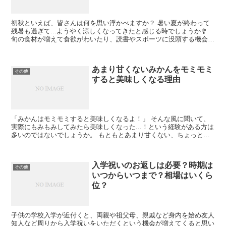
初秋といえば、皆さんは何を思い浮かべますか？ 暑い夏が終わって
残暑も過ぎて...ようやく涼しくなってきたと感じる時でしょうか🎐
旬の食材が増えて食欲がわいたり、読書やスポーツに没頭する機会が
多くなる時期でしょうか(*´ω｀*) 初秋とは字の...
あまり甘くないみかんをモミモミ
その他
すると美味しくなる理由
「みかんはモミモミすると美味しくなるよ！」 そんな風に聞いて、
実際にもみもみしてみたら美味しくなった...！という経験がある方は
多いのではないでしょうか。 もともとあまり甘くない、ちょっとし
なびかけたミカンでもなぜかモミモミすると甘くなるん...
入学祝いのお返しは必要？時期は
その他
いつからいつまで？相場はいくら
位？
子供の学校入学が近付くと、両親や祖父母、親戚など身内を始め友人
知人など周りから入学祝いをいただくという機会が増えてくると思い