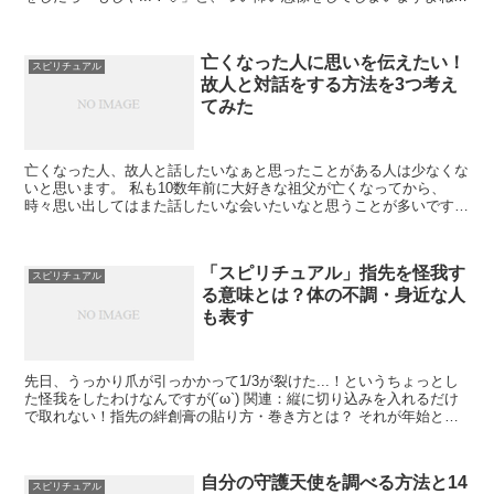
実は先日私も一人で家にいる時にカーテンが揺れ...
亡くなった人に思いを伝えたい！
スピリチュアル
故人と対話をする方法を3つ考え
てみた
亡くなった人、故人と話したいなぁと思ったことがある人は少なくな
いと思います。 私も10数年前に大好きな祖父が亡くなってから、
時々思い出してはまた話したいな会いたいなと思うことが多いです💡
幸い、私の場合は祖父が夢に出てきてくれるようになった...
「スピリチュアル」指先を怪我す
スピリチュアル
る意味とは？体の不調・身近な人
も表す
先日、うっかり爪が引っかかって1/3が裂けた...！というちょっとし
た怪我をしたわけなんですが(´ω`) 関連：縦に切り込みを入れるだけ
で取れない！指先の絆創膏の貼り方・巻き方とは？ それが年始とい
うこともあり、海外旅行に行く時のこと（まさ...
自分の守護天使を調べる方法と14
スピリチュアル