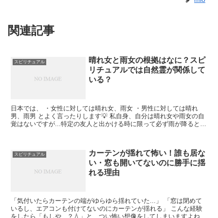
関連記事
晴れ女と雨女の根拠はなに？スピ
スピリチュアル
リチュアルでは自然霊が関係して
いる？
日本では、 ・女性に対しては晴れ女、雨女 ・男性に対しては晴れ
男、雨男 とよく言ったりします💡 私自身、自分は晴れ女や雨女の自
覚はないですが...特定の友人と出かける時に限って必ず雨が降るとい
うことがあるのでその友人は雨女なのではないかと疑...
カーテンが揺れて怖い！誰も居な
スピリチュアル
い・窓も開いてないのに勝手に揺
れる理由
「気付いたらカーテンの端がゆらゆら揺れていた...」 「窓は閉めて
いるし、エアコンも付けてないのにカーテンが揺れる」 こんな経験
をしたら「もしや...？💧」と、つい怖い想像をしてしまいますよね。