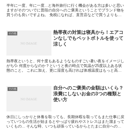
半年に一度、年に一度...と海外旅行に行く機会がある方は多いと思い
ますがそのついでに普段の自分へのご褒美ということでブランド物を
買うのも良いですよね。 免税になれば、直営店などで買うよりもず
っとお得に手に入れられるブランドもあります。 には...
熱帯夜の対策は寝具から！エアコ
その他
ンなしでもペットボトルを使って
涼しく
熱帯夜というと、何十度もあるようなものすごい暑い夜をイメージし
がち💦 何度からなのか？というと夜の時点で気温が25度以上ある状
態のこと。 これに加え、更に湿度も高ければ体感温度はもっと高く
なるかもしれませんね...😱 ただでさえ日中の暑さで...
自分へのご褒美の金額はいくら？
その他
浪費にしないお金の3つの種類と
使い方
休日にしっかりと休養を取っても、長期休暇を取ってもまた仕事に戻
っていつもの生活が始まるとやっぱり疲れやストレスはまた溜まって
いくもの... そんな時、いつも頑張っているからとたまに自分へのご
褒美を用意すると言う人も多いのではないでしょうか❓...