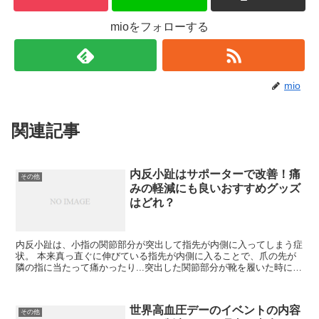
mioをフォローする
mio
関連記事
内反小趾はサポーターで改善！痛
その他
みの軽減にも良いおすすめグッズ
はどれ？
内反小趾は、小指の関節部分が突出して指先が内側に入ってしまう症
状。 本来真っ直ぐに伸びている指先が内側に入ることで、爪の先が
隣の指に当たって痛かったり...突出した関節部分が靴を履いた時に擦
れて痛くなるんですよね💦 酷くなると、痛みが強く歩...
世界高血圧デーのイベントの内容
その他