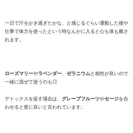
一日で汗をかき過ぎたかな、と感じるぐらい運動した後や
仕事で体力を使ったという時なんかに入ると心も体も癒さ
れます。
ローズマリー
や
ラベンダー
、
ゼラニウム
と相性が良いので
一緒に混ぜて使うのも◎
デトックスを促す場合は、
グレープフルーツ
や
セージ
を合
わせると更に良いと言われています。