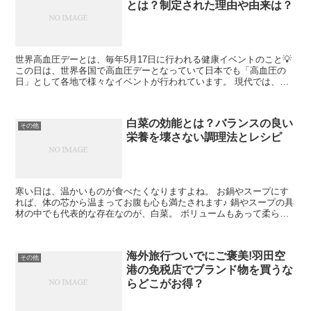
とは？制定された理由や由来は？
世界高血圧デーとは、毎年5月17日に行われる健康イベントのこと💡
この日は、世界各国で高血圧デーとなっていて日本でも「高血圧の
日」として各地で様々なイベントが行われています。 現代では、健
康維持のために様々な計らいがされていますが世界高血圧...
白菜の効能とは？バランスの良い
その他
栄養を壊さない調理法とレシピ
寒い日は、温かいものが食べたくなりますよね。 お鍋やスープにす
れば、体の芯から温まってお腹も心も満たされます♪ 鍋やスープの具
材の中でも代表的な存在なのが、白菜。 ボリュームもあって柔らか
くて食べやすいので、大抵どんな汁物にも入っていたりし...
海外旅行ついでにご褒美!羽田空
その他
港の免税店でブランド物を買うな
らどこがお得？