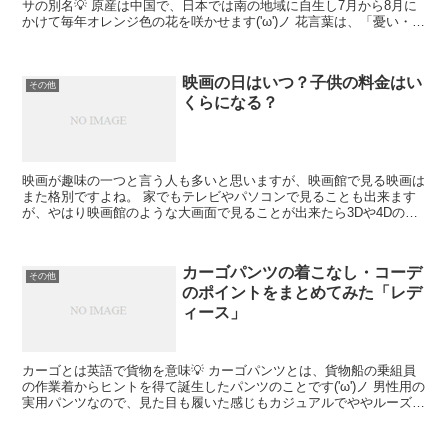
サの別名💡 原産は中国で、日本では南の地域に自生し7月から8月に
かけて毎年オレンジ色の花を咲かせます('ω')ノ 花言葉は、「憂い・悲
しみを忘れる」「理想郷」「宣告」など。 新芽...
映画の日はいつ？子供の料金はい
その他
くらになる？
映画が趣味の一つと言う人も多いと思いますが、映画館で見る映画は
また格別ですよね。 家でもテレビやパソコンで見ることも出来ます
が、やはり映画館のような大画面で見ることが出来たら3Dや4Dの映
画も盛り上がりって楽しむことが出来ますし気分転換にも...
カーゴパンツの着こなし・コーデ
その他
のポイントをまとめてみた「レデ
ィース」
カーゴとは英語で貨物を意味💡 カーゴパンツとは、貨物船の乗組員
の作業着からヒントを得て誕生したパンツのことです('ω')ノ 男性用の
実用パンツなので、見た目も履いた感じもカジュアルでややルーズな
感じもするかなりマニッシュな雰囲気のパンツ★ ...