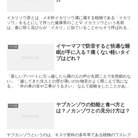
イカリソウ茶とは、メギ科イカリソウ属に属する植物である「イカリ
ソウ」をもとにして作った健康茶のこと💡 イカリソウという名前
は、春に咲く花びらが「イカリ」に似ていることからそう呼ばれるよ
うになったそう。 園芸用などとして幅広く活用されている植...
イヤーマフで防音すると快適な睡
その他
眠が手に入る？痛くない軽いタイ
プはどれ？
「新しいアパートに引っ越したら隣の人の声が丸聞こえで全然眠れな
い」 「越してきた住人との壁が薄いのか物音がよく聞こえて気にな
る」 「外の車の音や工事がうるさい」 なんて経験をしたことがある
人は多いのではないでしょうか。 密集した住宅環境だと...
ヤブカンゾウの効能と食べ方と
その他
は？ノカンゾウとの見分け方は？
ヤブカンゾウというのは、キスゲ亜科の多年草である植物のワスレグ