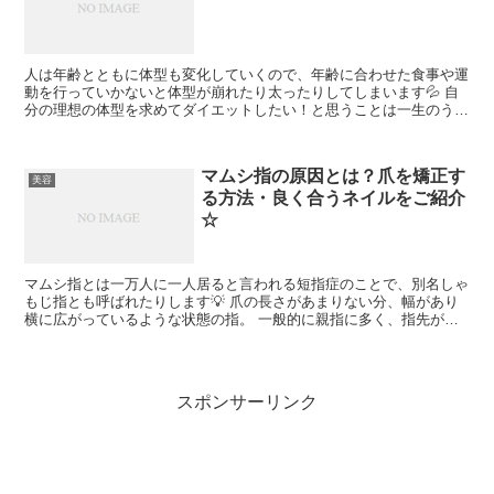
人は年齢とともに体型も変化していくので、年齢に合わせた食事や運
動を行っていかないと体型が崩れたり太ったりしてしまいます💦 自
分の理想の体型を求めてダイエットしたい！と思うことは一生のうち
に何度かあると思いますが、努力しても続かない人、食事制...
マムシ指の原因とは？爪を矯正す
美容
る方法・良く合うネイルをご紹介
☆
マムシ指とは一万人に一人居ると言われる短指症のことで、別名しゃ
もじ指とも呼ばれたりします💡 爪の長さがあまりない分、幅があり
横に広がっているような状態の指。 一般的に親指に多く、指先が他
の指と比べると異様に短く爪も横に幅広なタイプが多いのが...
スポンサーリンク