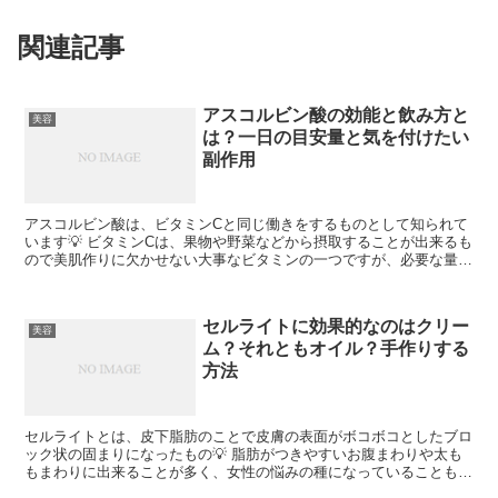
関連記事
アスコルビン酸の効能と飲み方と
美容
は？一日の目安量と気を付けたい
副作用
アスコルビン酸は、ビタミンCと同じ働きをするものとして知られて
います💡 ビタミンCは、果物や野菜などから摂取することが出来るも
ので美肌作りに欠かせない大事なビタミンの一つですが、必要な量を
毎日摂るのが難しくなると不足することのあるビタミンの...
セルライトに効果的なのはクリー
美容
ム？それともオイル？手作りする
方法
セルライトとは、皮下脂肪のことで皮膚の表面がボコボコとしたブロ
ック状の固まりになったもの💡 脂肪がつきやすいお腹まわりや太も
もまわりに出来ることが多く、女性の悩みの種になっていることも多
いです... セルライトを目立たなくしたり除去するには...