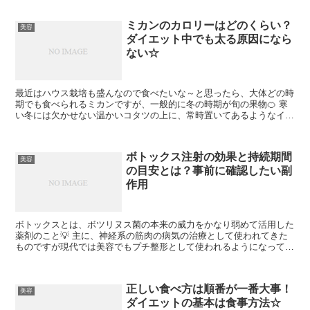
ミカンのカロリーはどのくらい？
美容
ダイエット中でも太る原因になら
ない☆
最近はハウス栽培も盛んなので食べたいな～と思ったら、大体どの時
期でも食べられるミカンですが、一般的に冬の時期が旬の果物🍊 寒
い冬には欠かせない温かいコタツの上に、常時置いてあるようなイメ
ージ(´ω`) お正月の時に実家に帰省すると家にあって...
ボトックス注射の効果と持続期間
美容
の目安とは？事前に確認したい副
作用
ボトックスとは、ボツリヌス菌の本来の威力をかなり弱めて活用した
薬剤のこと💡 主に、神経系の筋肉の病気の治療として使われてきた
ものですが現代では美容でもプチ整形として使われるようになってい
ますね。 ボトックスは、アメリカのアラガン社製のボツリ...
正しい食べ方は順番が一番大事！
美容
ダイエットの基本は食事方法☆