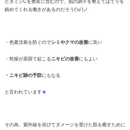
ビタミンCを豊富に含むので、肌の調子を整えてほてりを
鎮めてくれる働きがあるのだそう(‘ω’)ノ
・色素沈着を防ぐので
シミやクマの改善
に良い
・乾燥が原因で起こる
ニキビの改善
にもよい
・ニキビ跡の予防
にもなる
と言われています
★
その為、紫外線を浴びてダメージを受けた肌を癒すために