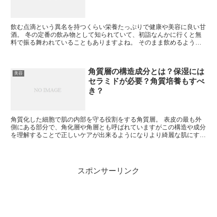
飲む点滴という異名を持つくらい栄養たっぷりで健康や美容に良い甘
酒。 冬の定番の飲み物として知られていて、初詣なんかに行くと無
料で振る舞われていることもありますよね。 そのまま飲めるように
なった甘酒も売っていますが、作るのもとっても簡単なので...
角質層の構造成分とは？保湿には
美容
セラミドが必要？角質培養もすべ
き？
角質化した細胞で肌の内部を守る役割をする角質層。 表皮の最も外
側にある部分で、角化層や角層とも呼ばれていますがこの構造や成分
を理解することで正しいケアが出来るようになりより綺麗な肌にする
ことが出来ます(´ω`)✨ 抗酸化や紫外線にも関わって...
スポンサーリンク