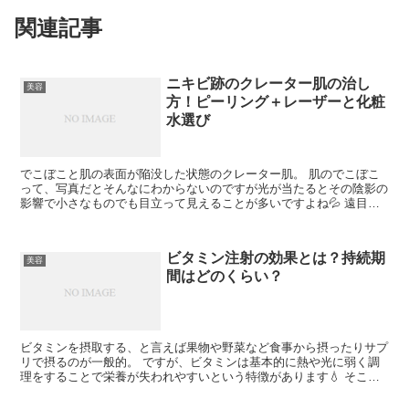
関連記事
ニキビ跡のクレーター肌の治し
美容
方！ピーリング＋レーザーと化粧
水選び
でこぼこと肌の表面が陥没した状態のクレーター肌。 肌のでこぼこ
って、写真だとそんなにわからないのですが光が当たるとその陰影の
影響で小さなものでも目立って見えることが多いですよね💦 遠目で
見てもわかるくらいハッキリとしたクレーター肌は、メイク...
ビタミン注射の効果とは？持続期
美容
間はどのくらい？
ビタミンを摂取する、と言えば果物や野菜など食事から摂ったりサプ
リで摂るのが一般的。 ですが、ビタミンは基本的に熱や光に弱く調
理をすることで栄養が失われやすいという特徴があります💧 そこ
で、静脈に直接栄養成分を注入することで、経口摂取するより...