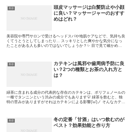
頭皮マッサージは白髪防止や小顔
美容
に良い？マッサージャーのおすす
めはどれ？
美容院や専門サロンで受けるヘッドスパや地肌ケアなどで、気持ち良
くてうとうとしてしまったり... スッキリとした爽やかな気分になっ
たことがある人も多いのではないでしょうか？✨ 目で見て確かめる
ことはなかなか出来ませんが、自分が思っている以上に...
カテキンは風邪や歯周病予防に良
美容
い？2つの種類とお茶の入れ方と
は？
緑茶に含まれる成分の代表的な存在のカテキンは、ポリフェノールの
一種でタンニンという渋みの成分でもあります💡 緑茶を飲むと、独
特の苦みがありますがそれはカテキンによる影響('ω')ノ そんなカテキ
ンは体に良いと健康志向の人達から支持を得ていま...
冬の定番「甘酒」はいつ飲むのが
美容
ベスト？効果効能と作り方