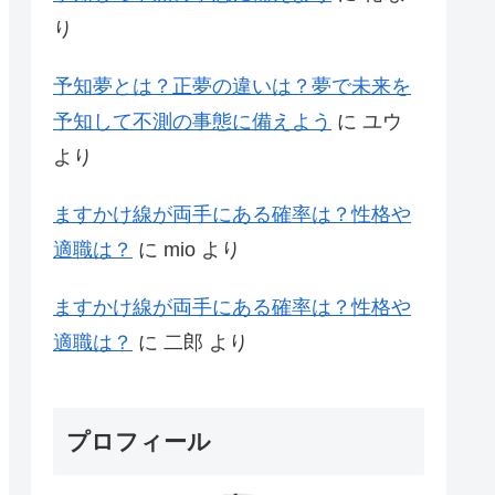
り
予知夢とは？正夢の違いは？夢で未来を
予知して不測の事態に備えよう
に
ユウ
より
ますかけ線が両手にある確率は？性格や
適職は？
に
mio
より
ますかけ線が両手にある確率は？性格や
適職は？
に
二郎
より
プロフィール