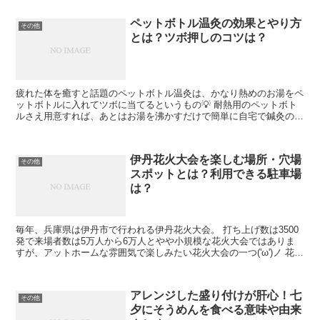
ペットボトル温灸の効果とやり方
その他
とは？ツボ押しのコツは？
疲れた体を癒すと話題のペットボトル温灸は、かなり熱めのお湯をペ
ットボトルに入れてツボに当てるというもの💡 耐熱用のペットボト
ルさえ用意すれば、あとはお湯を沸かすだけで簡単に自宅で鍼灸のよ
うなリラクゼーションを施すことが出来ます。 自販機やコ...
伊丹花火大会を楽しむ場所・穴場
その他
スポットとは？利用できる駐車場
は？
毎年、兵庫県は伊丹市で行われる伊丹花火大会。 打ち上げ数は3500
発で来場者数は5万人から6万人とやや小規模な花火大会ではありま
すが、アットホームな雰囲気で楽しみたい花火大会の一つ('ω')ノ 花火
大会に合わせて出店する屋台の数が多いので、...
アレンジした盛り付けが肝心！七
その他
夕にそうめんを食べる意味や由来