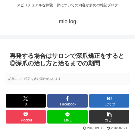
スピリチュアルな体験、夢についての内容が多めの雑記ブログ
mio log
再発する場合はサロンで深爪矯正をすると
◎深爪の治し方と治るまでの期間
記事内にPR広告を含む場合があります
X
Facebook
はてブ
Pocket
LINE
コピー
2016.09.03
2018.07.21