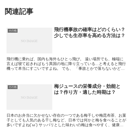
関連記事
飛行機事故の確率はどのくらい？
その他
少しでも生存率を高める方法は？
飛行機に乗れば、国内も海外もひとっ飛び。 遠い場所でも、極端に
言えば寝て起きればもう異国の地に降り立っている...と考えると飛行
機って本当にすごいですよね。 でも、 「事故とかで落ちないかどう
か心配...」 「高いところが苦手だから怖い.....
梅ジュースの栄養成分・効能と
その他
は？作り方・適した時期は？
日本のお弁当に欠かせない存在の一つである梅干しや梅昆布茶、お菓
子としても人気のある干し梅など、日本では何かと梅を食べることが
多いですよね(´ω`) サッパリとした味わいの梅は食べやすく、健康に
も良いと言われている食材の一つ。 特に梅干しは、...