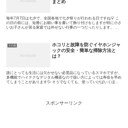
まとめ
毎年7月7日は七夕で、全国各地で七夕祭りが行われる日ですね💡 こ
の日の前には、短冊にお願い事を書いて飾り付けをしますが特に小さ
いお子さんが居る家庭では外せない行事の一つだったりします。 各
地で開かれる七夕イベント、催し物に参加するのも良いで...
ホコリと故障を防ぐイヤホンジャ
その他
ックの安全・簡単な掃除方法と
は？
誰にとっても生活には欠かせない必需品になっているスマホですが、
多機能でハイテクなデジタル機器なので扱い方によっては寿命を早め
てしまうことがあります💦 そうでなくても、使っていけばいくほど
不具合が起こりやすくなるので... それを防ぐためにも...
スポンサーリンク