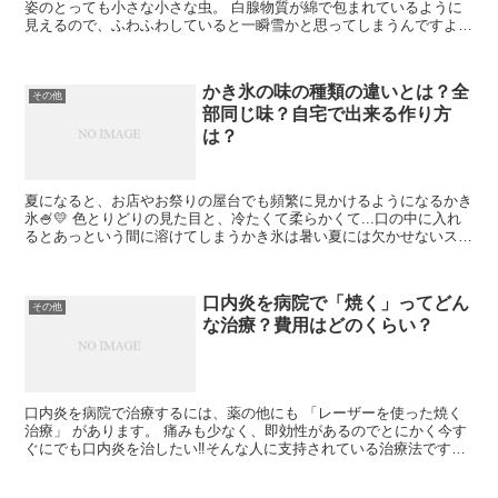
姿のとっても小さな小さな虫。 白腺物質が綿で包まれているように
見えるので、ふわふわしていると一瞬雪かと思ってしまうんですよね
(*‘ω‘ *) 飛ぶ力がとっても弱く、少し風が吹くと...
かき氷の味の種類の違いとは？全
その他
部同じ味？自宅で出来る作り方
は？
夏になると、お店やお祭りの屋台でも頻繁に見かけるようになるかき
氷🍧💛 色とりどりの見た目と、冷たくて柔らかくて...口の中に入れ
るとあっという間に溶けてしまうかき氷は暑い夏には欠かせないスイ
ーツの一つ。 かき氷には、色々な色・味のものがあり...
口内炎を病院で「焼く」ってどん
その他
な治療？費用はどのくらい？
口内炎を病院で治療するには、薬の他にも 「レーザーを使った焼く
治療」 があります。 痛みも少なく、即効性があるのでとにかく今す
ぐにでも口内炎を治したい‼そんな人に支持されている治療法です✨
焼くと聞くと痛そうだし怖い...と思う人も居ると思...