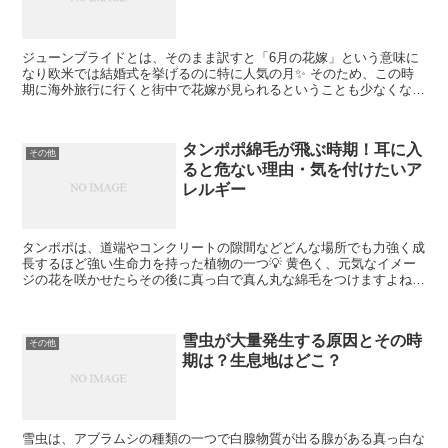
ジューンブライドとは、そのまま訳すと「6月の花嫁」という意味に
なり欧米では結婚式を挙げるのに特に人気の月✨ そのため、この時
期に海外旅行に行くと街中で花嫁が見られるということも少なくない
はずです。 日本では、一般的に春と秋が結婚式シーズンに...
タンポポ綿毛が飛ぶ時期！耳に入
その他
ると危ない理由・気を付けたいア
レルギー
タンポポは、道端やコンクリートの隙間などどんな場所でも力強く成
長するほど強い生命力を持った植物の一つ💡 黄色く、元気なイメー
ジの花を咲かせたらその後に真っ白で真ん丸な綿毛をつけますよね。
ふわふわとした綿毛に息を吹きかけて飛ばすなど、子供の...
雪虫が大量発生する原因とその時
その他
期は？生息地はどこ？
雪虫は、アブラムシの種類の一つで白腺物質が出る腺がある真っ白な