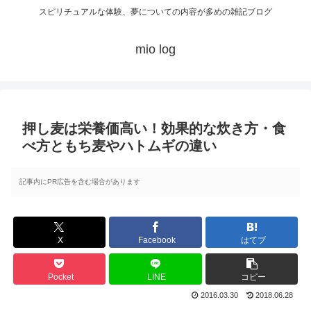
スピリチュアルな体験、夢についての内容が多めの雑記ブログ
mio log
押し麦は栄養価高い！効果的な炊き方・食
べ方ともち麦やハトムギの違い
記事内にPR広告を含む場合があります
X
Facebook
はてブ
Pocket
LINE
コピー
2016.03.30
2018.06.28