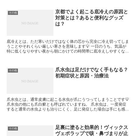
京都でよく起こる底冷えの原因と
その他
対策とは？あると便利なグッズ
は？
底冷えとは、ただ寒いだけではなく体の芯から完全に冷え切ってしま
うことやそれくらい厳しい寒さを意味します💡 一日のうち、気温が
特に低くなりやすい夜から朝にかけての時間帯に底冷えしやすくなり
ます。 寒い冬の時期には暖冬でない限り必ずと言っていい...
爪水虫は足だけでなく手もなる？
その他
初期症状と原因・治療法
爪水虫とは、通常皮膚に起こる水虫が爪にうつってしまうことです💡
爪水虫の他にも爪白癬とも呼ばれていますね。 爪水虫は、一度発症
すると通常の水虫よりも治りにくく、足に発症した場合は手にも感染
しやすいという特徴があります💦 手の水虫は足からうつ...
足裏に塗ると効果的！ヴィックス
その他
ヴェポラップで咳・鼻づまりが止