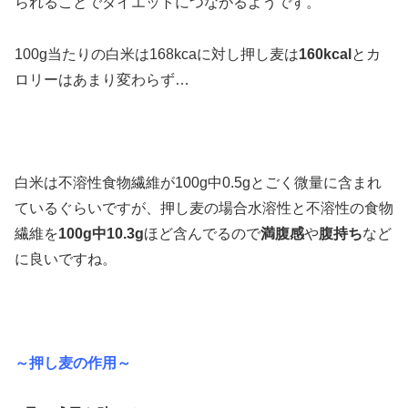
られることでダイエットにつながるようです。
100g当たりの白米は168kcaに対し押し麦は
160kcal
とカ
ロリーはあまり変わらず…
白米は不溶性食物繊維が100g中0.5gとごく微量に含まれ
ているぐらいですが、押し麦の場合水溶性と不溶性の食物
繊維を
100g中10.3g
ほど含んでるので
満腹感
や
腹持ち
など
に良いですね。
～押し麦の作用～