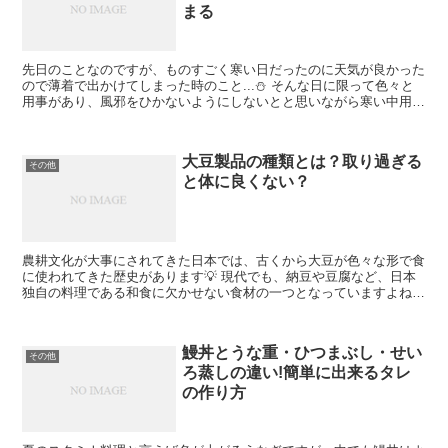
まる
先日のことなのですが、ものすごく寒い日だったのに天気が良かった
ので薄着で出かけてしまった時のこと...⛄ そんな日に限って色々と
用事があり、風邪をひかないようにしないとと思いながら寒い中用事
を済ませていたら案の定風邪を引いてしまいました💧 ...
大豆製品の種類とは？取り過ぎる
その他
と体に良くない？
農耕文化が大事にされてきた日本では、古くから大豆が色々な形で食
に使われてきた歴史があります💡 現代でも、納豆や豆腐など、日本
独自の料理である和食に欠かせない食材の一つとなっていますよね(*
´ω｀*) 大豆は体に良いと言われますし、日常的に大...
鰻丼とうな重・ひつまぶし・せい
その他
ろ蒸しの違い!簡単に出来るタレ
の作り方