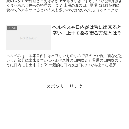
夏のスタミナ料理と言えば名が上がるうなぎですが、中でも鰻丼はよ
く食べられる丼もの料理の一つ💡 土用の丑の日、夏場には積極的に
食べて体力をつけるという人も多いのではないでしょうか❓ コクがあ
ってほんのり甘いタレがまた食欲を増進させてくれるんで...
ヘルペスや口内炎は舌に出来ると
その他
辛い！上手く薬を塗る方法とは？
ヘルペスは、本来口内には出来ないものなので唇の上や顔、首などと
いった部分に出来ますが...ヘルペス性の口内炎だと普通の口内炎のよ
うに口内にも出来ます💡 一般的な口内炎は口の中でも様々な場所に
出来るものですが、舌に出来るのも相当厄介だったりし...
スポンサーリンク